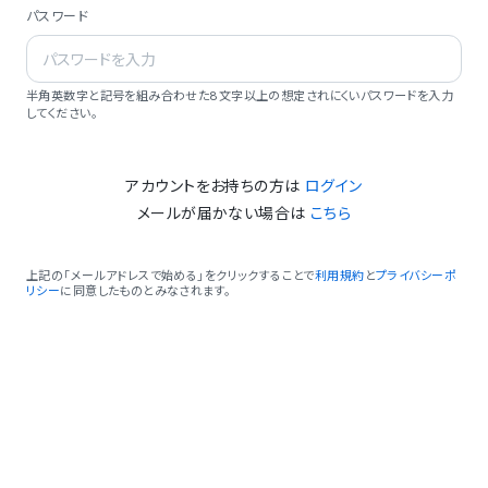
パスワード
半角英数字と記号を組み合わせた8文字以上の想定されにくいパスワードを入力
してください。
アカウントをお持ちの方は
ログイン
メールが届かない場合は
こちら
上記の「メールアドレスで始める」をクリックすることで
利用規約
と
プライバシーポ
リシー
に同意したものとみなされます。