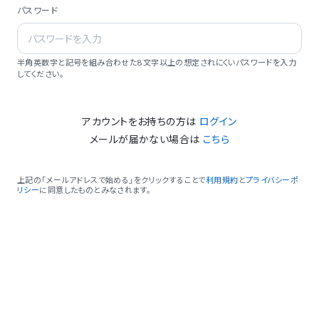
パスワード
半角英数字と記号を組み合わせた8文字以上の想定されにくいパスワードを入力
してください。
アカウントをお持ちの方は
ログイン
メールが届かない場合は
こちら
上記の「メールアドレスで始める」をクリックすることで
利用規約
と
プライバシーポ
リシー
に同意したものとみなされます。