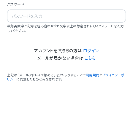
パスワード
半角英数字と記号を組み合わせた8文字以上の想定されにくいパスワードを入力
してください。
アカウントをお持ちの方は
ログイン
メールが届かない場合は
こちら
上記の「メールアドレスで始める」をクリックすることで
利用規約
と
プライバシーポ
リシー
に同意したものとみなされます。