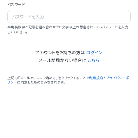
パスワード
半角英数字と記号を組み合わせた8文字以上の想定されにくいパスワードを入力
してください。
アカウントをお持ちの方は
ログイン
メールが届かない場合は
こちら
上記の「メールアドレスで始める」をクリックすることで
利用規約
と
プライバシーポ
リシー
に同意したものとみなされます。