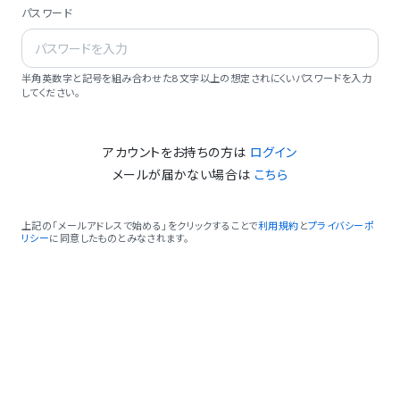
パスワード
半角英数字と記号を組み合わせた8文字以上の想定されにくいパスワードを入力
してください。
アカウントをお持ちの方は
ログイン
メールが届かない場合は
こちら
上記の「メールアドレスで始める」をクリックすることで
利用規約
と
プライバシーポ
リシー
に同意したものとみなされます。