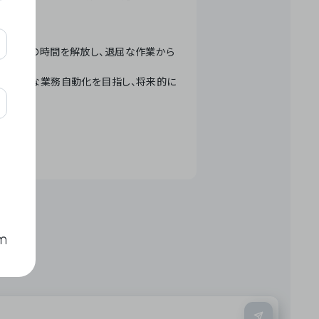
テクノロジーで人々の時間を解放し、退屈な作業から
ation」 – 世界的な業務自動化を目指し、将来的に