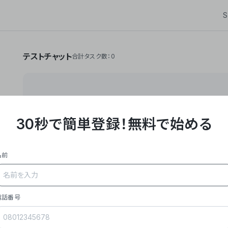
S
テストチャット
合計タスク数：0
30秒で簡単登録！
無料で始める
**Yoom株式会社は、ビジネスオートメーションSaaS
API・RPA・OCRなどの技術をノーコードで組み合
作業やデスクワークを自動化するサービスを提供して
名前
### 事業内容
- **主力プロダクト「Yoom」**: SaaS連携デ
メール対応、請求書処理、日報作成などの業務を自動
を重視し、セールスからバックオフィスまで対応。
電話番号
- **実績**: 国内利用社数20,000社超、直近成
成長。
- **強み**: すべての自動化技術を1プラットフォ