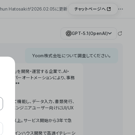
チャットページへ
hun Hatosakiが2026.02.05に更新
GPT-5.1(OpenAI)
Yoom株式会社について調査してください。
「Yoom」を開発・運営する企業で、AI・
わせたハイパーオートメーションにより、事務
います。**
ータベースとして機能し、データ入力、書類発行、
化。非エンジニアユーザー向けにUI/UX
長率300%以上。サービス開始から3年で急
ームで完結。インハウス開発で高速イテレーシ