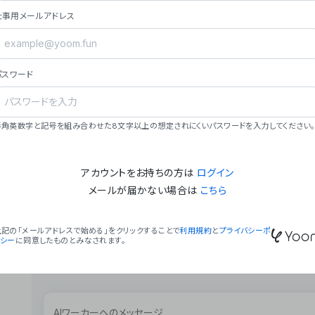
ョン（週2回以上デプロイ）。
仕事用メールアドレス
### ミッション・ビジョン
- **ミッション**: 「We Make Time」 – 
自由に。
パスワード
- **ビジョン**: 「Global Business Autom
売上1,000億円規模の事業構築。
### 会社概要
半角英数字と記号を組み合わせた8文字以上の想定されにくいパスワードを入力してください。
- **代表者**: 波戸﨑 駿（代表取締役）。
アカウントをお持ちの方は
ログイン
メールが届かない場合は
こちら
上記の「メールアドレスで始める」をクリックすることで
利用規約
と
プライバシーポ
リシー
に同意したものとみなされます。