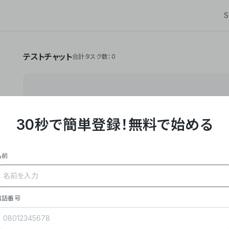
S
テストチャット
合計タスク数：0
30秒で簡単登録！
無料で始める
**Yoom株式会社は、ビジネスオートメーションSaaS
API・RPA・OCRなどの技術をノーコードで組み合
作業やデスクワークを自動化するサービスを提供して
名前
### 事業内容
- **主力プロダクト「Yoom」**: SaaS連携デ
メール対応、請求書処理、日報作成などの業務を自動
を重視し、セールスからバックオフィスまで対応。
電話番号
- **実績**: 国内利用社数20,000社超、直近成
成長。
- **強み**: すべての自動化技術を1プラットフォ