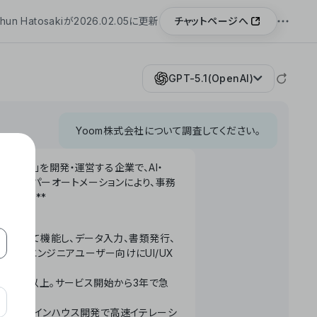
チャットページへ
hun Hatosakiが2026.02.05に更新
GPT-5.1(OpenAI)
Yoom株式会社について調査してください。
「Yoom」を開発・運営する企業で、AI・
わせたハイパーオートメーションにより、事務
います。**
ータベースとして機能し、データ入力、書類発行、
化。非エンジニアユーザー向けにUI/UX
長率300%以上。サービス開始から3年で急
ームで完結。インハウス開発で高速イテレーシ