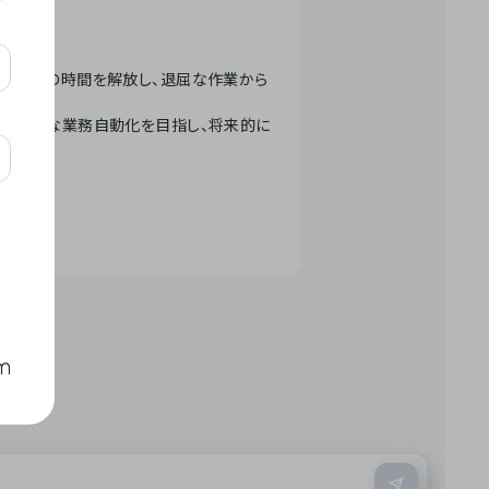
テクノロジーで人々の時間を解放し、退屈な作業から
ation」 – 世界的な業務自動化を目指し、将来的に