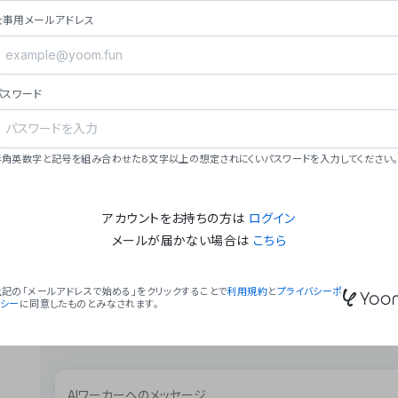
ョン（週2回以上デプロイ）。
仕事用メールアドレス
### ミッション・ビジョン
- **ミッション**: 「We Make Time」 – 
自由に。
パスワード
- **ビジョン**: 「Global Business Autom
売上1,000億円規模の事業構築。
### 会社概要
半角英数字と記号を組み合わせた8文字以上の想定されにくいパスワードを入力してください。
- **代表者**: 波戸﨑 駿（代表取締役）。
アカウントをお持ちの方は
ログイン
メールが届かない場合は
こちら
上記の「メールアドレスで始める」をクリックすることで
利用規約
と
プライバシーポ
リシー
に同意したものとみなされます。