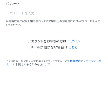
パスワード
半角英数字と記号を組み合わせた8文字以上の想定されにくいパスワードを入力
してください。
アカウントをお持ちの方は
ログイン
メールが届かない場合は
こちら
上記の「メールアドレスで始める」をクリックすることで
利用規約
と
プライバシーポ
リシー
に同意したものとみなされます。