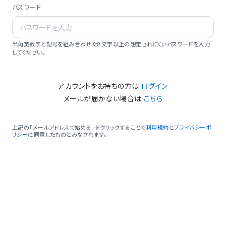
パスワード
半角英数字と記号を組み合わせた8文字以上の想定されにくいパスワードを入力
してください。
アカウントをお持ちの方は
ログイン
メールが届かない場合は
こちら
上記の「メールアドレスで始める」をクリックすることで
利用規約
と
プライバシーポ
リシー
に同意したものとみなされます。