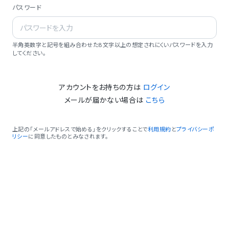
パスワード
半角英数字と記号を組み合わせた8文字以上の想定されにくいパスワードを入力
してください。
アカウントをお持ちの方は
ログイン
メールが届かない場合は
こちら
上記の「メールアドレスで始める」をクリックすることで
利用規約
と
プライバシーポ
リシー
に同意したものとみなされます。