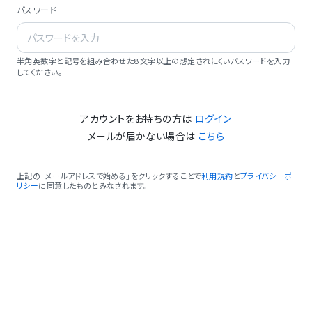
パスワード
半角英数字と記号を組み合わせた8文字以上の想定されにくいパスワードを入力
してください。
アカウントをお持ちの方は
ログイン
メールが届かない場合は
こちら
上記の「メールアドレスで始める」をクリックすることで
利用規約
と
プライバシーポ
リシー
に同意したものとみなされます。