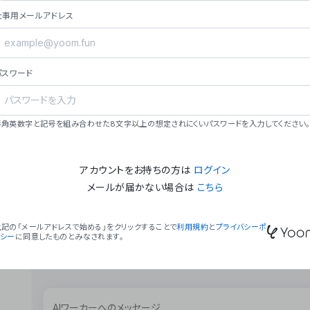
ョン（週2回以上デプロイ）。
仕事用メールアドレス
### ミッション・ビジョン
- **ミッション**: 「We Make Time」 – 
自由に。
パスワード
- **ビジョン**: 「Global Business Autom
売上1,000億円規模の事業構築。
### 会社概要
半角英数字と記号を組み合わせた8文字以上の想定されにくいパスワードを入力してください。
- **代表者**: 波戸﨑 駿（代表取締役）。
アカウントをお持ちの方は
ログイン
メールが届かない場合は
こちら
上記の「メールアドレスで始める」をクリックすることで
利用規約
と
プライバシーポ
リシー
に同意したものとみなされます。