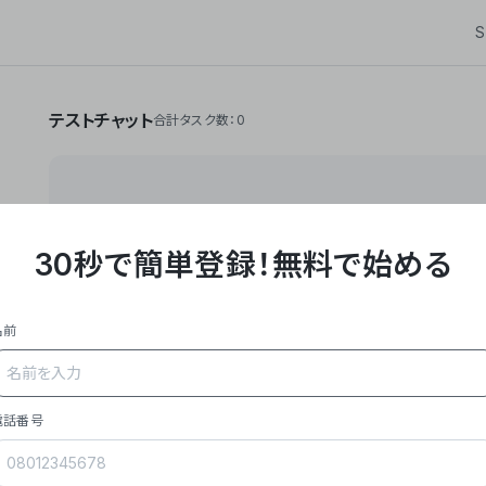
S
テストチャット
合計タスク数：0
30秒で簡単登録！
無料で始める
**Yoom株式会社は、ビジネスオートメーションSaaS
API・RPA・OCRなどの技術をノーコードで組み合
作業やデスクワークを自動化するサービスを提供して
名前
### 事業内容
- **主力プロダクト「Yoom」**: SaaS連携デ
メール対応、請求書処理、日報作成などの業務を自動
を重視し、セールスからバックオフィスまで対応。
電話番号
- **実績**: 国内利用社数20,000社超、直近成
成長。
- **強み**: すべての自動化技術を1プラットフォ