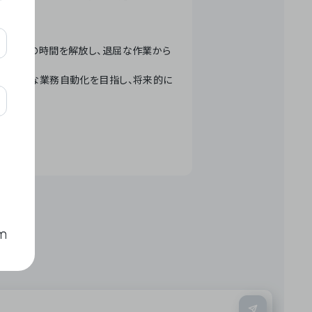
テクノロジーで人々の時間を解放し、退屈な作業から
ation」 – 世界的な業務自動化を目指し、将来的に