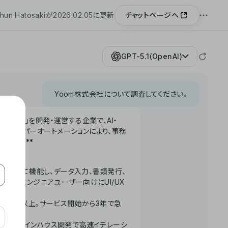
チャットページへ
hun Hatosakiが2026.02.05に更新
GPT-5.1(OpenAI)
Yoom株式会社について調査してください。
「Yoom」を開発・運営する企業で、AI・
わせたハイパーオートメーションにより、事務
います。**
ータベースとして機能し、データ入力、書類発行、
化。非エンジニアユーザー向けにUI/UX
長率300%以上。サービス開始から3年で急
ームで完結。インハウス開発で高速イテレーシ