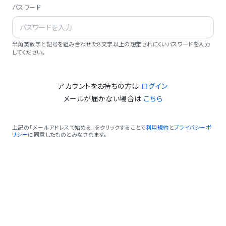
パスワード
半角英数字と記号を組み合わせた8文字以上の想定されにくいパスワードを入力
してください。
アカウントをお持ちの方は
ログイン
メールが届かない場合は
こちら
上記の「メールアドレスで始める」をクリックすることで
利用規約
と
プライバシーポ
リシー
に同意したものとみなされます。