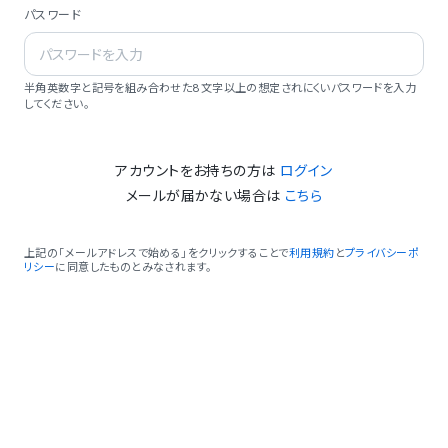
パスワード
半角英数字と記号を組み合わせた8文字以上の想定されにくいパスワードを入力
してください。
アカウントをお持ちの方は
ログイン
メールが届かない場合は
こちら
上記の「メールアドレスで始める」をクリックすることで
利用規約
と
プライバシーポ
リシー
に同意したものとみなされます。