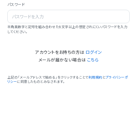
パスワード
半角英数字と記号を組み合わせた8文字以上の想定されにくいパスワードを入力
してください。
アカウントをお持ちの方は
ログイン
メールが届かない場合は
こちら
上記の「メールアドレスで始める」をクリックすることで
利用規約
と
プライバシーポ
リシー
に同意したものとみなされます。