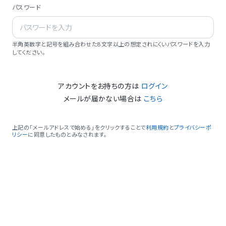
パスワード
半角英数字と記号を組み合わせた8文字以上の想定されにくいパスワードを入力
してください。
アカウントをお持ちの方は
ログイン
メールが届かない場合は
こちら
上記の「メールアドレスで始める」をクリックすることで
利用規約
と
プライバシーポ
リシー
に同意したものとみなされます。