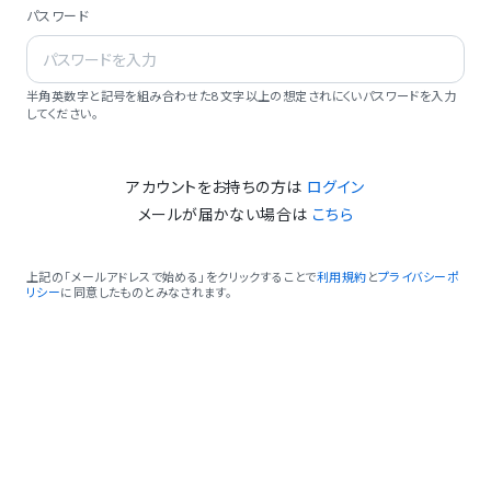
パスワード
半角英数字と記号を組み合わせた8文字以上の想定されにくいパスワードを入力
してください。
アカウントをお持ちの方は
ログイン
メールが届かない場合は
こちら
上記の「メールアドレスで始める」をクリックすることで
利用規約
と
プライバシーポ
リシー
に同意したものとみなされます。