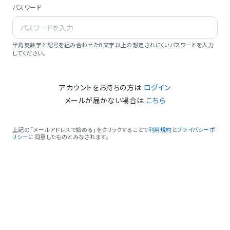
パスワード
半角英数字と記号を組み合わせた8文字以上の想定されにくいパスワードを入力
してください。
アカウントをお持ちの方は
ログイン
メールが届かない場合は
こちら
上記の「メールアドレスで始める」をクリックすることで
利用規約
と
プライバシーポ
リシー
に同意したものとみなされます。