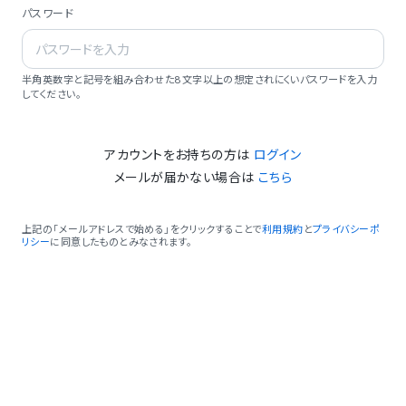
パスワード
半角英数字と記号を組み合わせた8文字以上の想定されにくいパスワードを入力
してください。
アカウントをお持ちの方は
ログイン
メールが届かない場合は
こちら
上記の「メールアドレスで始める」をクリックすることで
利用規約
と
プライバシーポ
リシー
に同意したものとみなされます。