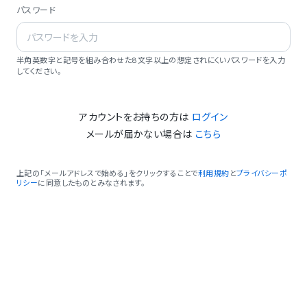
パスワード
半角英数字と記号を組み合わせた8文字以上の想定されにくいパスワードを入力
してください。
アカウントをお持ちの方は
ログイン
メールが届かない場合は
こちら
上記の「メールアドレスで始める」をクリックすることで
利用規約
と
プライバシーポ
リシー
に同意したものとみなされます。