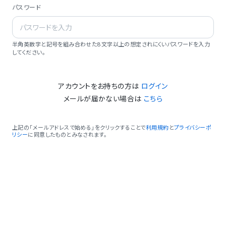
パスワード
半角英数字と記号を組み合わせた8文字以上の想定されにくいパスワードを入力
してください。
アカウントをお持ちの方は
ログイン
メールが届かない場合は
こちら
上記の「メールアドレスで始める」をクリックすることで
利用規約
と
プライバシーポ
リシー
に同意したものとみなされます。