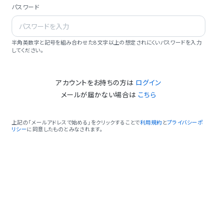
パスワード
半角英数字と記号を組み合わせた8文字以上の想定されにくいパスワードを入力
してください。
アカウントをお持ちの方は
ログイン
メールが届かない場合は
こちら
上記の「メールアドレスで始める」をクリックすることで
利用規約
と
プライバシーポ
リシー
に同意したものとみなされます。