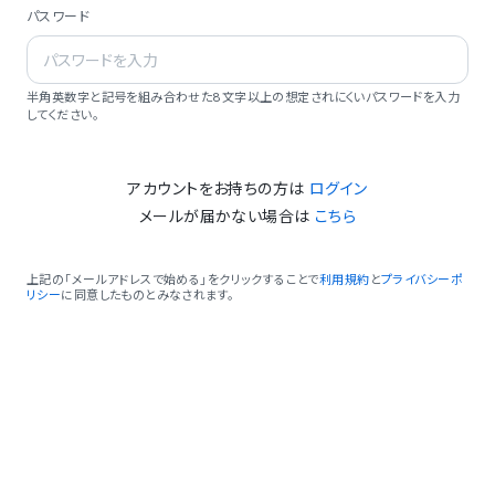
パスワード
半角英数字と記号を組み合わせた8文字以上の想定されにくいパスワードを入力
してください。
アカウントをお持ちの方は
ログイン
メールが届かない場合は
こちら
上記の「メールアドレスで始める」をクリックすることで
利用規約
と
プライバシーポ
リシー
に同意したものとみなされます。