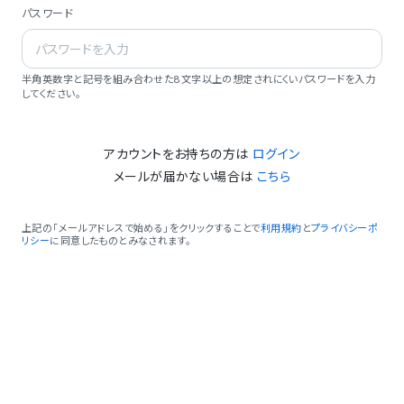
パスワード
半角英数字と記号を組み合わせた8文字以上の想定されにくいパスワードを入力
してください。
アカウントをお持ちの方は
ログイン
メールが届かない場合は
こちら
上記の「メールアドレスで始める」をクリックすることで
利用規約
と
プライバシーポ
リシー
に同意したものとみなされます。