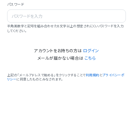
パスワード
半角英数字と記号を組み合わせた8文字以上の想定されにくいパスワードを入力
してください。
アカウントをお持ちの方は
ログイン
メールが届かない場合は
こちら
上記の「メールアドレスで始める」をクリックすることで
利用規約
と
プライバシーポ
リシー
に同意したものとみなされます。