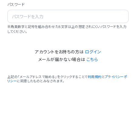
パスワード
半角英数字と記号を組み合わせた8文字以上の想定されにくいパスワードを入力
してください。
アカウントをお持ちの方は
ログイン
メールが届かない場合は
こちら
上記の「メールアドレスで始める」をクリックすることで
利用規約
と
プライバシーポ
リシー
に同意したものとみなされます。