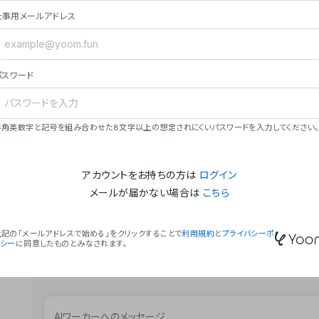
ョン（週2回以上デプロイ）。
仕事用メールアドレス
### ミッション・ビジョン
- **ミッション**: 「We Make Time」 – 
自由に。
パスワード
- **ビジョン**: 「Global Business Autom
売上1,000億円規模の事業構築。
### 会社概要
半角英数字と記号を組み合わせた8文字以上の想定されにくいパスワードを入力してください。
- **代表者**: 波戸﨑 駿（代表取締役）。
アカウントをお持ちの方は
ログイン
メールが届かない場合は
こちら
上記の「メールアドレスで始める」をクリックすることで
利用規約
と
プライバシーポ
リシー
に同意したものとみなされます。