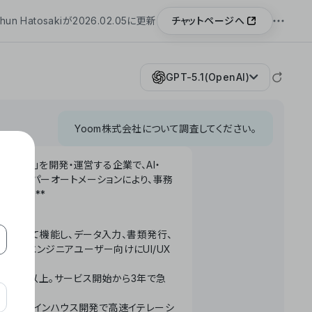
チャットページへ
hun Hatosakiが2026.02.05に更新
GPT-5.1(OpenAI)
Yoom株式会社について調査してください。
「Yoom」を開発・運営する企業で、AI・
わせたハイパーオートメーションにより、事務
います。**
ータベースとして機能し、データ入力、書類発行、
化。非エンジニアユーザー向けにUI/UX
長率300%以上。サービス開始から3年で急
ームで完結。インハウス開発で高速イテレーシ