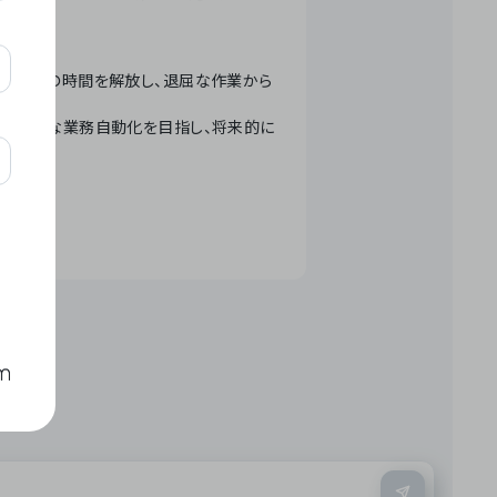
テクノロジーで人々の時間を解放し、退屈な作業から
ation」 – 世界的な業務自動化を目指し、将来的に