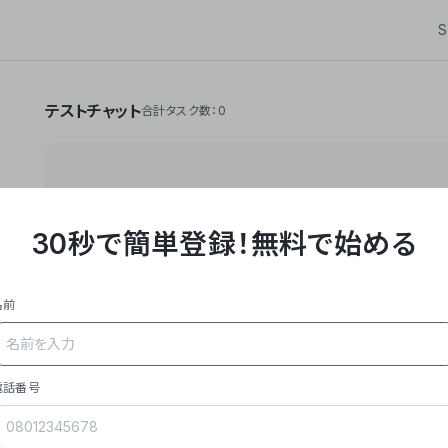
S
テストチャット
合計タスク数：0
30秒で簡単登録！
無料で始める
**Yoom株式会社は、ビジネスオートメーションSaaS
API・RPA・OCRなどの技術をノーコードで組み合
作業やデスクワークを自動化するサービスを提供して
名前
### 事業内容
- **主力プロダクト「Yoom」**: SaaS連携デ
メール対応、請求書処理、日報作成などの業務を自動
を重視し、セールスからバックオフィスまで対応。
電話番号
- **実績**: 国内利用社数20,000社超、直近成
成長。
- **強み**: すべての自動化技術を1プラットフォ