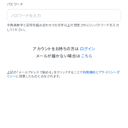
パスワード
半角英数字と記号を組み合わせた8文字以上の想定されにくいパスワードを入力
してください。
アカウントをお持ちの方は
ログイン
メールが届かない場合は
こちら
上記の「メールアドレスで始める」をクリックすることで
利用規約
と
プライバシーポ
リシー
に同意したものとみなされます。