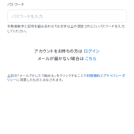
パスワード
半角英数字と記号を組み合わせた8文字以上の想定されにくいパスワードを入力
してください。
アカウントをお持ちの方は
ログイン
メールが届かない場合は
こちら
上記の「メールアドレスで始める」をクリックすることで
利用規約
と
プライバシーポ
リシー
に同意したものとみなされます。