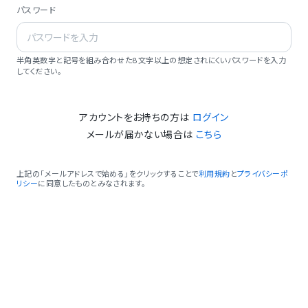
パスワード
半角英数字と記号を組み合わせた8文字以上の想定されにくいパスワードを入力
してください。
アカウントをお持ちの方は
ログイン
メールが届かない場合は
こちら
上記の「メールアドレスで始める」をクリックすることで
利用規約
と
プライバシーポ
リシー
に同意したものとみなされます。