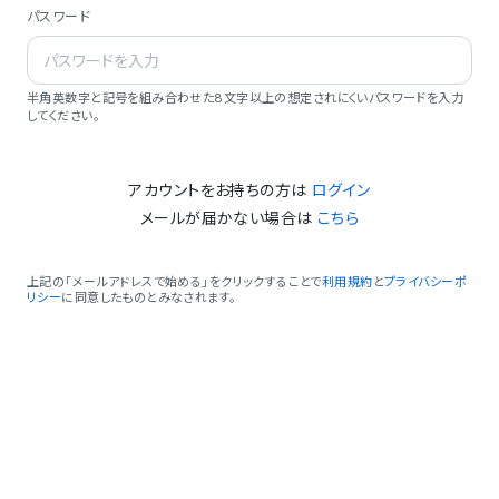
パスワード
半角英数字と記号を組み合わせた8文字以上の想定されにくいパスワードを入力
してください。
アカウントをお持ちの方は
ログイン
メールが届かない場合は
こちら
上記の「メールアドレスで始める」をクリックすることで
利用規約
と
プライバシーポ
リシー
に同意したものとみなされます。