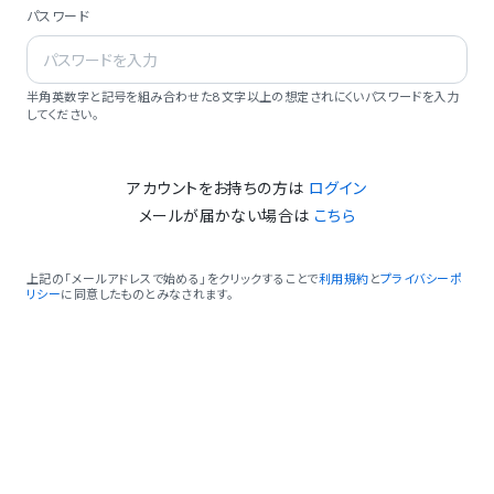
パスワード
半角英数字と記号を組み合わせた8文字以上の想定されにくいパスワードを入力
してください。
アカウントをお持ちの方は
ログイン
メールが届かない場合は
こちら
上記の「メールアドレスで始める」をクリックすることで
利用規約
と
プライバシーポ
リシー
に同意したものとみなされます。