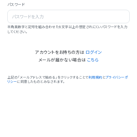
パスワード
半角英数字と記号を組み合わせた8文字以上の想定されにくいパスワードを入力
してください。
アカウントをお持ちの方は
ログイン
メールが届かない場合は
こちら
上記の「メールアドレスで始める」をクリックすることで
利用規約
と
プライバシーポ
リシー
に同意したものとみなされます。