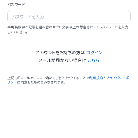
パスワード
半角英数字と記号を組み合わせた8文字以上の想定されにくいパスワードを入力
してください。
アカウントをお持ちの方は
ログイン
メールが届かない場合は
こちら
上記の「メールアドレスで始める」をクリックすることで
利用規約
と
プライバシーポ
リシー
に同意したものとみなされます。