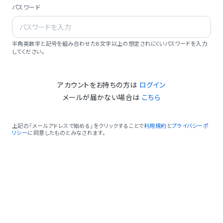
パスワード
半角英数字と記号を組み合わせた8文字以上の想定されにくいパスワードを入力
してください。
アカウントをお持ちの方は
ログイン
メールが届かない場合は
こちら
上記の「メールアドレスで始める」をクリックすることで
利用規約
と
プライバシーポ
リシー
に同意したものとみなされます。