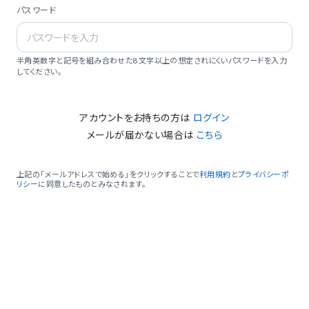
パスワード
半角英数字と記号を組み合わせた8文字以上の想定されにくいパスワードを入力
してください。
アカウントをお持ちの方は
ログイン
メールが届かない場合は
こちら
上記の「メールアドレスで始める」をクリックすることで
利用規約
と
プライバシーポ
リシー
に同意したものとみなされます。