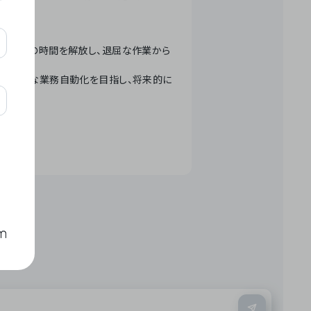
テクノロジーで人々の時間を解放し、退屈な作業から
ation」 – 世界的な業務自動化を目指し、将来的に