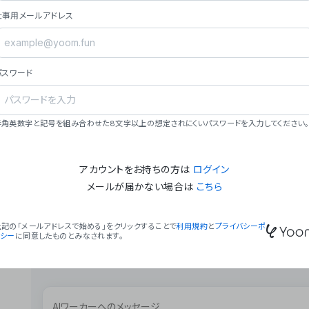
ョン（週2回以上デプロイ）。
仕事用メールアドレス
### ミッション・ビジョン
- **ミッション**: 「We Make Time」 – 
自由に。
パスワード
- **ビジョン**: 「Global Business Autom
売上1,000億円規模の事業構築。
### 会社概要
半角英数字と記号を組み合わせた8文字以上の想定されにくいパスワードを入力してください。
- **代表者**: 波戸﨑 駿（代表取締役）。
アカウントをお持ちの方は
ログイン
メールが届かない場合は
こちら
上記の「メールアドレスで始める」をクリックすることで
利用規約
と
プライバシーポ
リシー
に同意したものとみなされます。