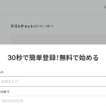
S
テストチャット
合計タスク数：0
30秒で簡単登録！
無料で始める
**Yoom株式会社は、ビジネスオートメーションSaaS
API・RPA・OCRなどの技術をノーコードで組み合
作業やデスクワークを自動化するサービスを提供して
名前
### 事業内容
- **主力プロダクト「Yoom」**: SaaS連携デ
メール対応、請求書処理、日報作成などの業務を自動
を重視し、セールスからバックオフィスまで対応。
電話番号
- **実績**: 国内利用社数20,000社超、直近成
成長。
- **強み**: すべての自動化技術を1プラットフォ