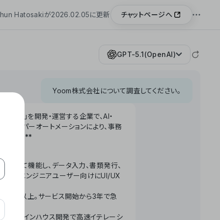
チャットページへ
hun Hatosakiが2026.02.05に更新
GPT-5.1(OpenAI)
Yoom株式会社について調査してください。
「Yoom」を開発・運営する企業で、AI・
わせたハイパーオートメーションにより、事務
います。**
ータベースとして機能し、データ入力、書類発行、
化。非エンジニアユーザー向けにUI/UX
長率300%以上。サービス開始から3年で急
ームで完結。インハウス開発で高速イテレーシ