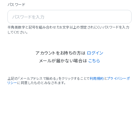
パスワード
半角英数字と記号を組み合わせた8文字以上の想定されにくいパスワードを入力
してください。
アカウントをお持ちの方は
ログイン
メールが届かない場合は
こちら
上記の「メールアドレスで始める」をクリックすることで
利用規約
と
プライバシーポ
リシー
に同意したものとみなされます。