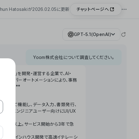
チャットページへ
hun Hatosakiが2026.02.05に更新
GPT-5.1(OpenAI)
Yoom株式会社について調査してください。
「Yoom」を開発・運営する企業で、AI・
わせたハイパーオートメーションにより、事務
います。**
ータベースとして機能し、データ入力、書類発行、
化。非エンジニアユーザー向けにUI/UX
長率300%以上。サービス開始から3年で急
ームで完結。インハウス開発で高速イテレーシ