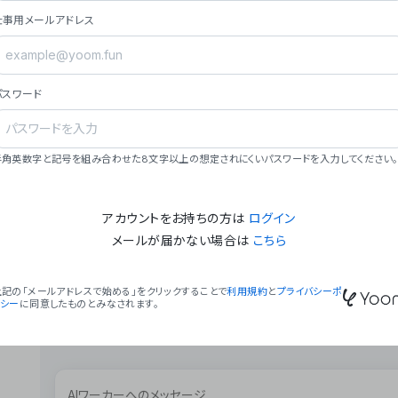
ョン（週2回以上デプロイ）。
仕事用メールアドレス
### ミッション・ビジョン
- **ミッション**: 「We Make Time」 – 
自由に。
パスワード
- **ビジョン**: 「Global Business Autom
売上1,000億円規模の事業構築。
### 会社概要
半角英数字と記号を組み合わせた8文字以上の想定されにくいパスワードを入力してください。
- **代表者**: 波戸﨑 駿（代表取締役）。
アカウントをお持ちの方は
ログイン
メールが届かない場合は
こちら
上記の「メールアドレスで始める」をクリックすることで
利用規約
と
プライバシーポ
リシー
に同意したものとみなされます。