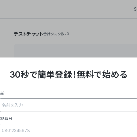
S
テストチャット
合計タスク数：0
30秒で簡単登録！
無料で始める
**Yoom株式会社は、ビジネスオートメーションSaaS
API・RPA・OCRなどの技術をノーコードで組み合
作業やデスクワークを自動化するサービスを提供して
名前
### 事業内容
- **主力プロダクト「Yoom」**: SaaS連携デ
メール対応、請求書処理、日報作成などの業務を自動
を重視し、セールスからバックオフィスまで対応。
電話番号
- **実績**: 国内利用社数20,000社超、直近成
成長。
- **強み**: すべての自動化技術を1プラットフォ