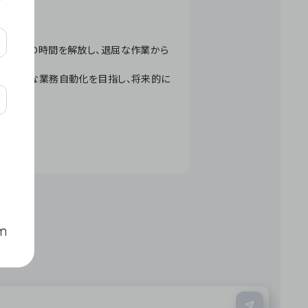
テクノロジーで人々の時間を解放し、退屈な作業から
ation」 – 世界的な業務自動化を目指し、将来的に