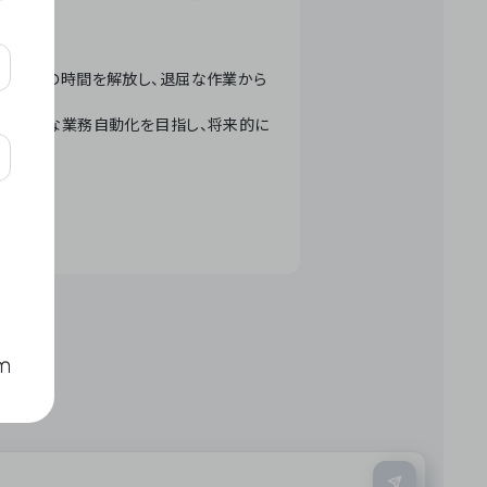
テクノロジーで人々の時間を解放し、退屈な作業から
ation」 – 世界的な業務自動化を目指し、将来的に