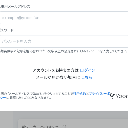
ョン（週2回以上デプロイ）。
仕事用メールアドレス
### ミッション・ビジョン
- **ミッション**: 「We Make Time」 – 
自由に。
パスワード
- **ビジョン**: 「Global Business Autom
売上1,000億円規模の事業構築。
### 会社概要
半角英数字と記号を組み合わせた8文字以上の想定されにくいパスワードを入力してください。
- **代表者**: 波戸﨑 駿（代表取締役）。
アカウントをお持ちの方は
ログイン
メールが届かない場合は
こちら
上記の「メールアドレスで始める」をクリックすることで
利用規約
と
プライバシーポ
リシー
に同意したものとみなされます。