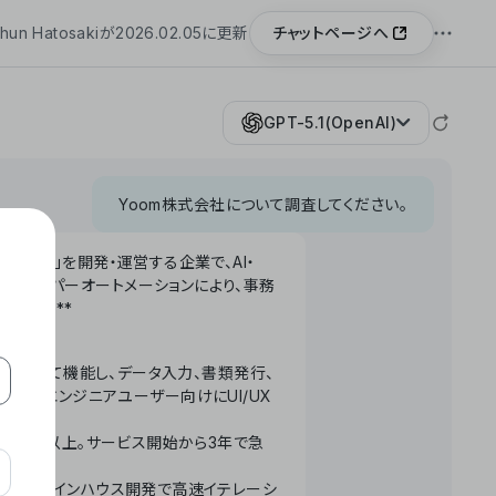
チャットページへ
hun Hatosakiが2026.02.05に更新
GPT-5.1(OpenAI)
Yoom株式会社について調査してください。
「Yoom」を開発・運営する企業で、AI・
わせたハイパーオートメーションにより、事務
います。**
ータベースとして機能し、データ入力、書類発行、
化。非エンジニアユーザー向けにUI/UX
長率300%以上。サービス開始から3年で急
ームで完結。インハウス開発で高速イテレーシ