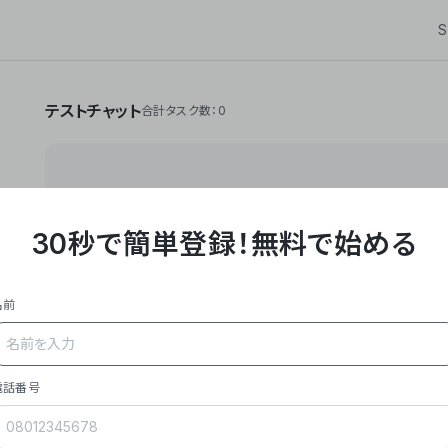
S
テストチャット
合計タスク数：0
30秒で簡単登録！
無料で始める
**Yoom株式会社は、ビジネスオートメーションSaaS
API・RPA・OCRなどの技術をノーコードで組み合
作業やデスクワークを自動化するサービスを提供して
名前
### 事業内容
- **主力プロダクト「Yoom」**: SaaS連携デ
メール対応、請求書処理、日報作成などの業務を自動
を重視し、セールスからバックオフィスまで対応。
電話番号
- **実績**: 国内利用社数20,000社超、直近成
成長。
- **強み**: すべての自動化技術を1プラットフォ