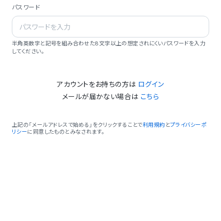
パスワード
半角英数字と記号を組み合わせた8文字以上の想定されにくいパスワードを入力
してください。
アカウントをお持ちの方は
ログイン
メールが届かない場合は
こちら
上記の「メールアドレスで始める」をクリックすることで
利用規約
と
プライバシーポ
リシー
に同意したものとみなされます。