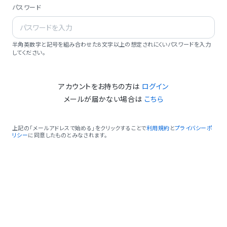
パスワード
半角英数字と記号を組み合わせた8文字以上の想定されにくいパスワードを入力
してください。
アカウントをお持ちの方は
ログイン
メールが届かない場合は
こちら
上記の「メールアドレスで始める」をクリックすることで
利用規約
と
プライバシーポ
リシー
に同意したものとみなされます。