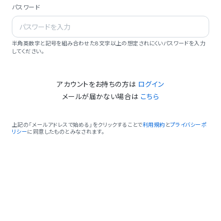
パスワード
半角英数字と記号を組み合わせた8文字以上の想定されにくいパスワードを入力
してください。
アカウントをお持ちの方は
ログイン
メールが届かない場合は
こちら
上記の「メールアドレスで始める」をクリックすることで
利用規約
と
プライバシーポ
リシー
に同意したものとみなされます。