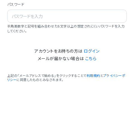
パスワード
半角英数字と記号を組み合わせた8文字以上の想定されにくいパスワードを入力
してください。
アカウントをお持ちの方は
ログイン
メールが届かない場合は
こちら
上記の「メールアドレスで始める」をクリックすることで
利用規約
と
プライバシーポ
リシー
に同意したものとみなされます。