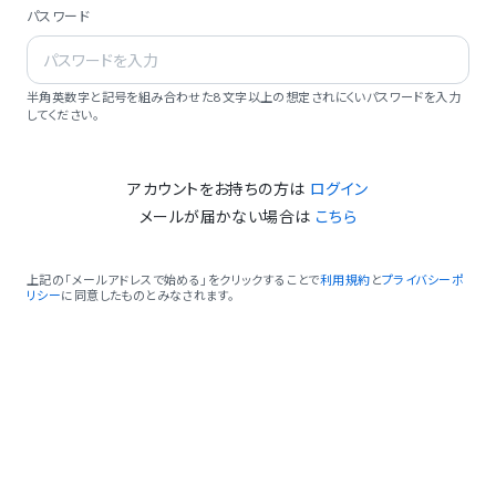
パスワード
半角英数字と記号を組み合わせた8文字以上の想定されにくいパスワードを入力
してください。
アカウントをお持ちの方は
ログイン
メールが届かない場合は
こちら
上記の「メールアドレスで始める」をクリックすることで
利用規約
と
プライバシーポ
リシー
に同意したものとみなされます。