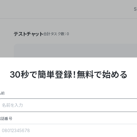
S
テストチャット
合計タスク数：0
30秒で簡単登録！
無料で始める
**Yoom株式会社は、ビジネスオートメーションSaaS
API・RPA・OCRなどの技術をノーコードで組み合
作業やデスクワークを自動化するサービスを提供して
名前
### 事業内容
- **主力プロダクト「Yoom」**: SaaS連携デ
メール対応、請求書処理、日報作成などの業務を自動
を重視し、セールスからバックオフィスまで対応。
電話番号
- **実績**: 国内利用社数20,000社超、直近成
成長。
- **強み**: すべての自動化技術を1プラットフォ