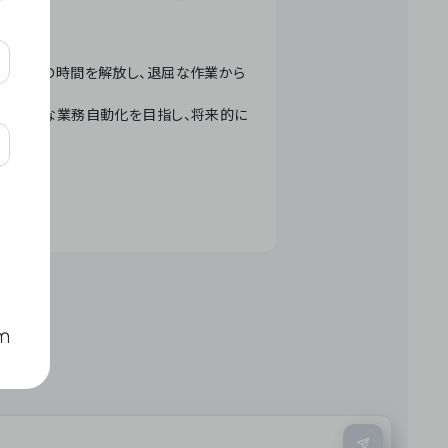
テクノロジーで人々の時間を解放し、退屈な作業から
ation」 – 世界的な業務自動化を目指し、将来的に