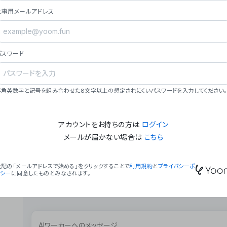
ョン（週2回以上デプロイ）。
仕事用メールアドレス
### ミッション・ビジョン
- **ミッション**: 「We Make Time」 – 
自由に。
パスワード
- **ビジョン**: 「Global Business Autom
売上1,000億円規模の事業構築。
### 会社概要
半角英数字と記号を組み合わせた8文字以上の想定されにくいパスワードを入力してください。
- **代表者**: 波戸﨑 駿（代表取締役）。
アカウントをお持ちの方は
ログイン
メールが届かない場合は
こちら
上記の「メールアドレスで始める」をクリックすることで
利用規約
と
プライバシーポ
リシー
に同意したものとみなされます。