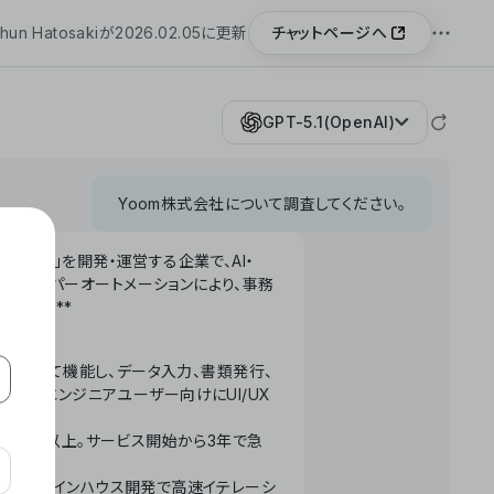
チャットページへ
hun Hatosakiが2026.02.05に更新
GPT-5.1(OpenAI)
Yoom株式会社について調査してください。
「Yoom」を開発・運営する企業で、AI・
わせたハイパーオートメーションにより、事務
います。**
ータベースとして機能し、データ入力、書類発行、
化。非エンジニアユーザー向けにUI/UX
長率300%以上。サービス開始から3年で急
ームで完結。インハウス開発で高速イテレーシ