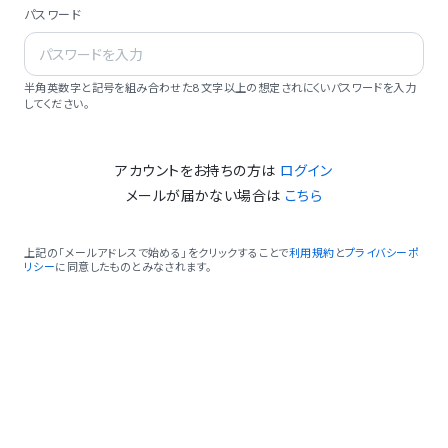
パスワード
半角英数字と記号を組み合わせた8文字以上の想定されにくいパスワードを入力
してください。
アカウントをお持ちの方は
ログイン
メールが届かない場合は
こちら
上記の「メールアドレスで始める」をクリックすることで
利用規約
と
プライバシーポ
リシー
に同意したものとみなされます。