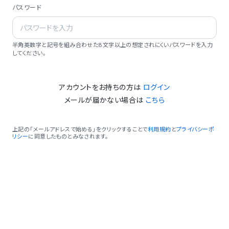
パスワード
半角英数字と記号を組み合わせた8文字以上の想定されにくいパスワードを入力
してください。
アカウントをお持ちの方は
ログイン
メールが届かない場合は
こちら
上記の「メールアドレスで始める」をクリックすることで
利用規約
と
プライバシーポ
リシー
に同意したものとみなされます。