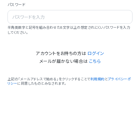
パスワード
半角英数字と記号を組み合わせた8文字以上の想定されにくいパスワードを入力
してください。
アカウントをお持ちの方は
ログイン
メールが届かない場合は
こちら
上記の「メールアドレスで始める」をクリックすることで
利用規約
と
プライバシーポ
リシー
に同意したものとみなされます。