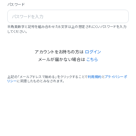
パスワード
半角英数字と記号を組み合わせた8文字以上の想定されにくいパスワードを入力
してください。
アカウントをお持ちの方は
ログイン
メールが届かない場合は
こちら
上記の「メールアドレスで始める」をクリックすることで
利用規約
と
プライバシーポ
リシー
に同意したものとみなされます。